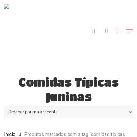
Skip
to
procurar
account
main
Close
content
Menu
Men
Comidas Típicas
Juninas
Início
Produtos marcados com a tag “comidas típicas