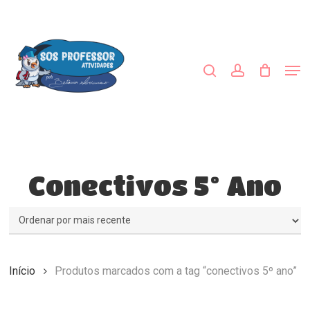
Skip
to
procurar
account
main
content
Men
Conectivos 5º Ano
Início
Produtos marcados com a tag “conectivos 5º ano”