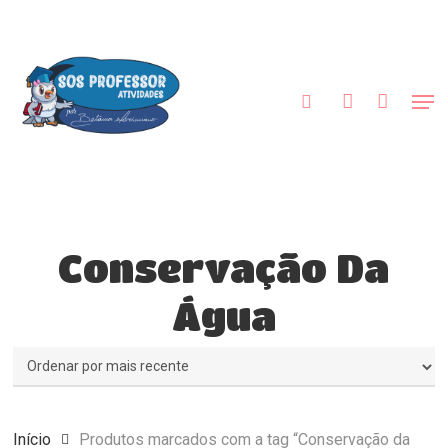
Skip
to
procurar
account
main
Close
content
Menu
Men
Conservação Da
Água
Início
Produtos marcados com a tag “Conservação da