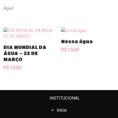
Água”
Comprar
Nossa água
Comprar
DIA MUNDIAL DA
R$
15,00
ÁGUA – 22 DE
MARÇO
R$
10,00
INSTITUCIONAL
>
Início