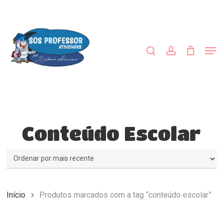
Skip
to
procurar
account
main
Close
content
Menu
Men
Conteúdo Escolar
Início
Produtos marcados com a tag “conteúdo escolar”