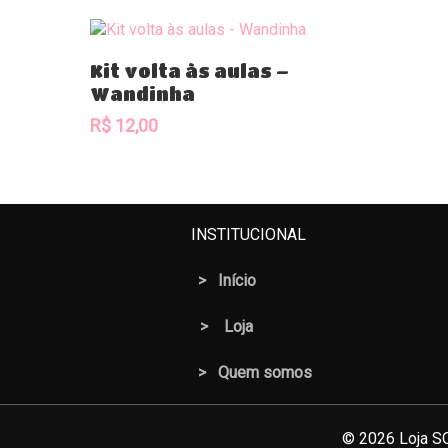
Comprar
Kit volta às aulas –
Wandinha
R$
12,00
INSTITUCIONAL
>
Início
>
Loja
> Quem somos
© 2026 Loja SO