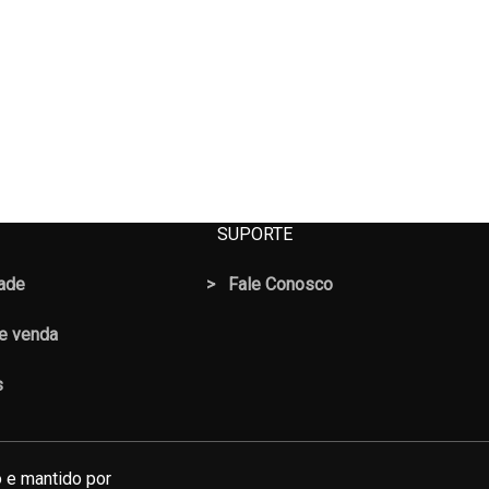
SUPORTE
dade
>
Fale Conosco
 e venda
s
 e mantido por