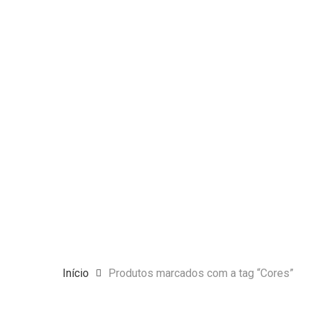
Skip
to
main
content
Aperte Enter para pesquisar ou ESC para fechar
Início
Produtos marcados com a tag “Cores”