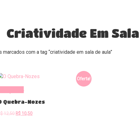
Criatividade Em Sala
 marcados com a tag “criatividade em sala de aula”
Oferta!
Comprar
O Quebra-Nozes
O
O
R$
12,50
R$
10,50
preço
preço
original
atual
era:
é: