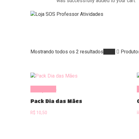
was successfully added to your cart.
Classificado
Mostrando todos os 2 resultados
Início
Produtos
por
mais
recente
Comprar
Pack Dia das Mães
R$
10,50