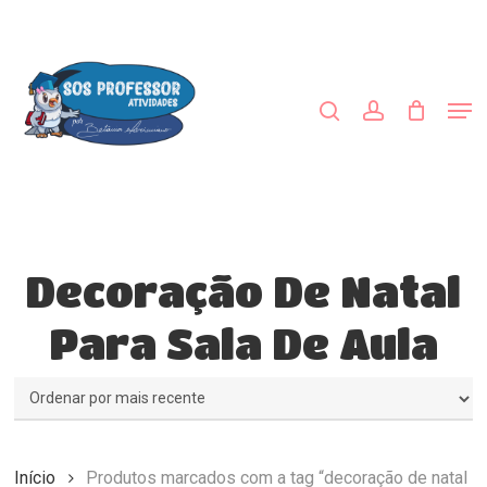
Skip
to
procurar
account
main
Close
content
Menu
Men
Decoração De Natal
Para Sala De Aula
Início
Produtos marcados com a tag “decoração de natal