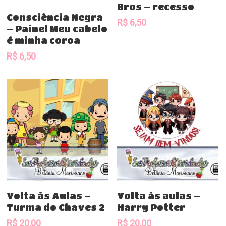
Bros – recesso
Comprar
Consciência Negra
R$
6,50
– Painel Meu cabelo
é minha coroa
R$
6,50
Comprar
Comprar
Volta às Aulas –
Volta às aulas –
Turma do Chaves 2
Harry Potter
R$
20,00
R$
20,00