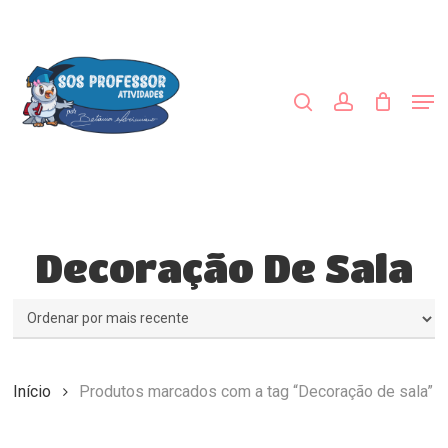
Skip
to
procurar
account
main
content
Men
Decoração De Sala
Início
Produtos marcados com a tag “Decoração de sala”