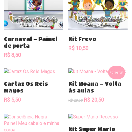
Comprar
Comprar
Carnaval – Painel
Kit Frevo
de porta
R$
10,50
R$
8,50
Oferta!
Comprar
Comprar
Cartaz Os Reis
Kit Moana – Volta
Magos
às aulas
O
O
R$
5,50
R$
20,50
R$
23,50
preço
preço
original
atual
era:
é:
R$ 23,50.
R$ 20,50.
Comprar
Kit Super Mario