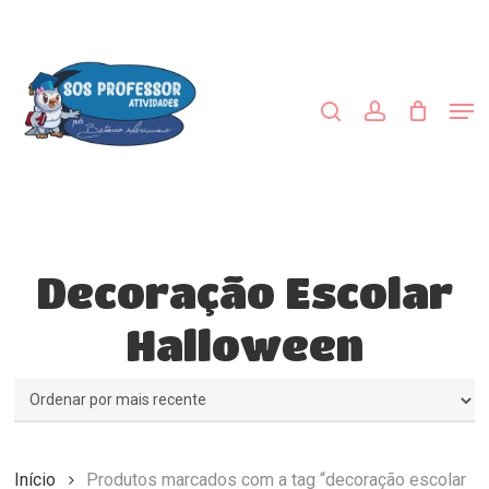
Skip
to
procurar
account
main
content
Men
Decoração Escolar
Halloween
Início
Produtos marcados com a tag “decoração escolar