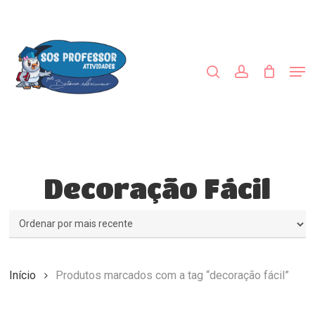
Skip
to
procurar
account
main
Close
content
Menu
Men
Decoração Fácil
Início
Produtos marcados com a tag “decoração fácil”