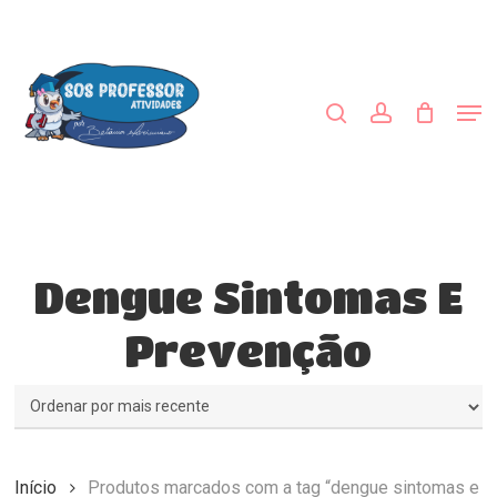
Skip
to
procurar
account
main
content
Men
Dengue Sintomas E
Prevenção
Início
Produtos marcados com a tag “dengue sintomas e