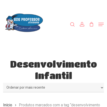
Skip
to
procurar
account
main
content
Men
Desenvolvimento
Infantil
Início
Produtos marcados com a tag “desenvolvimento