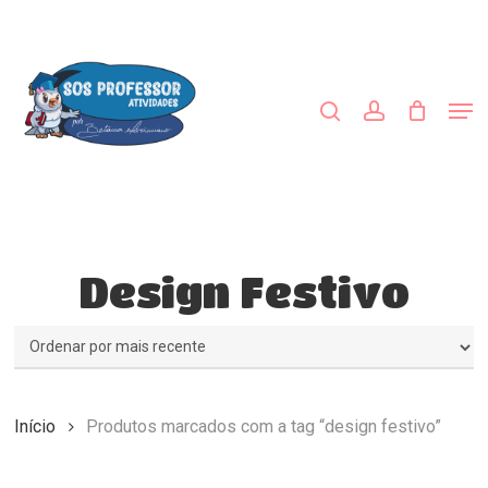
Skip
to
procurar
account
main
Close
content
Menu
Men
Design Festivo
Início
Produtos marcados com a tag “design festivo”