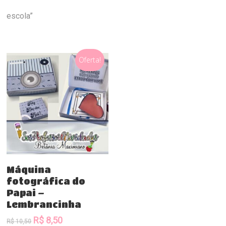
escola”
Oferta!
Comprar
Máquina
fotográfica do
Papai –
Lembrancinha
O
O
R$
8,50
R$
10,50