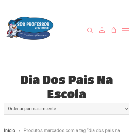
Skip
to
procurar
account
main
Close
content
Menu
Men
Dia Dos Pais Na
Escola
Início
Produtos marcados com a tag “dia dos pais na