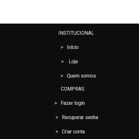
preço
preço
original
atual
era:
é:
R$ 10,50.
R$ 8,50.
INSTITUCIONAL
>
Início
>
Loja
> Quem somos
COMPRAS
>
Fazer login
>
Recuperar senha
> Criar conta