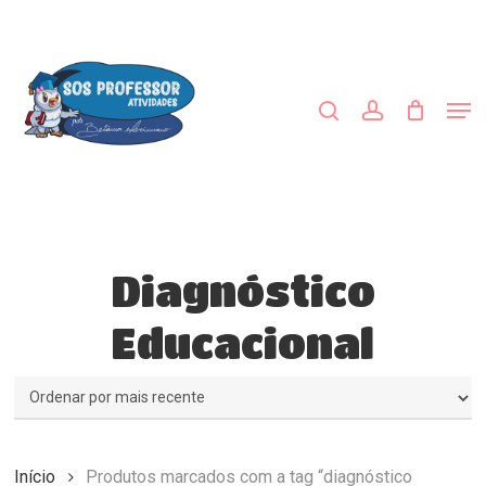
Skip
to
procurar
account
main
Close
content
Menu
Men
Diagnóstico
Educacional
Início
Produtos marcados com a tag “diagnóstico