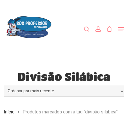
Skip
to
procurar
account
main
content
Men
Divisão Silábica
Início
Produtos marcados com a tag “divisão silábica”