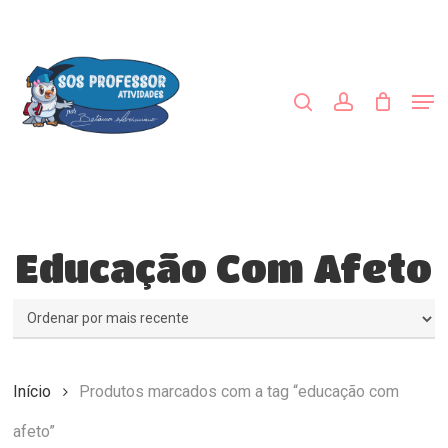
Skip
to
procurar
account
main
Close
content
Menu
Men
Educação Com Afeto
Início
Produtos marcados com a tag “educação com
afeto”