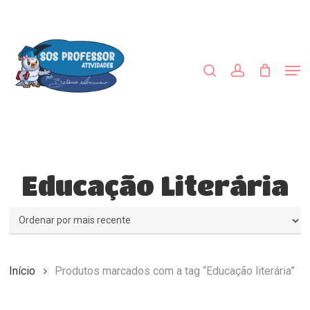
Skip
to
procurar
account
main
content
Men
Educação Literária
Início
Produtos marcados com a tag “Educação literária”