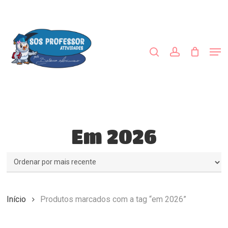
Skip
to
procurar
account
main
Close
content
Menu
Men
Em 2026
Início
Produtos marcados com a tag “em 2026”