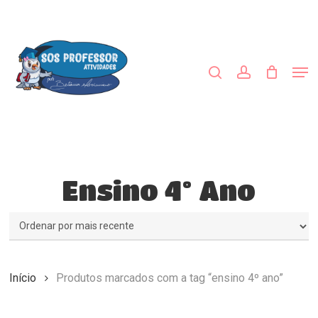
Skip
to
procurar
account
main
content
Men
Ensino 4º Ano
Início
Produtos marcados com a tag “ensino 4º ano”