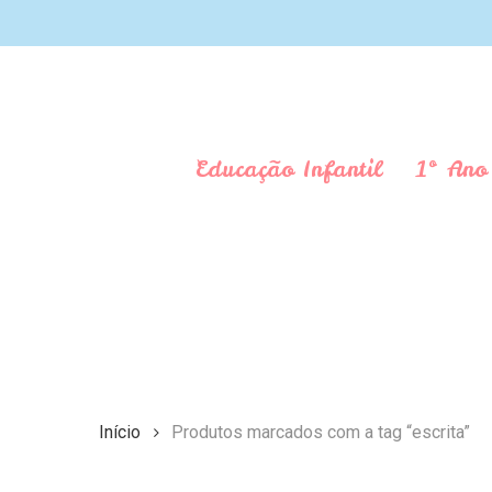
Skip
to
main
content
Educação Infantil
1º Ano
Aperte Enter para pesquisar ou ESC para fechar
Início
Produtos marcados com a tag “escrita”