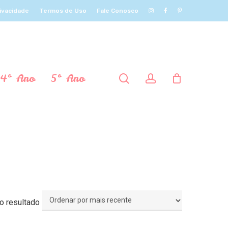
rivacidade
Termos de Uso
Fale Conosco
4º Ano
5º Ano
procurar
account
o resultado