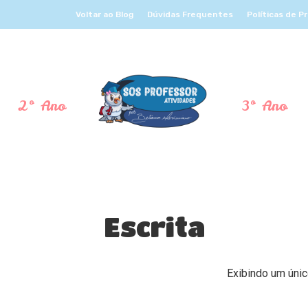
Voltar ao Blog
Dúvidas Frequentes
Políticas de P
2º Ano
3º Ano
Escrita
Exibindo um únic