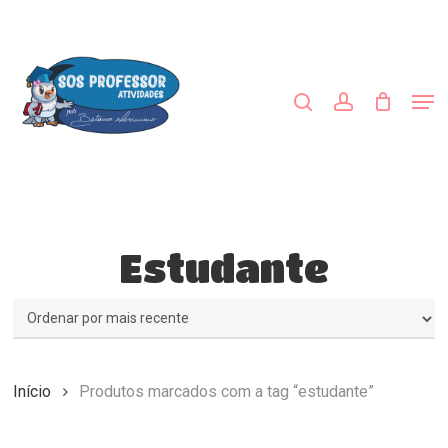
Skip
to
procurar
account
main
Close
content
Menu
Men
Estudante
Início
Produtos marcados com a tag “estudante”