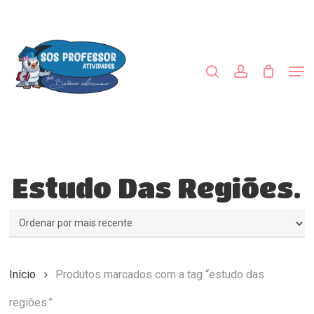
Skip
to
procurar
account
main
Close
content
Menu
Men
Estudo Das Regiões.
Início
Produtos marcados com a tag “estudo das
regiões.”