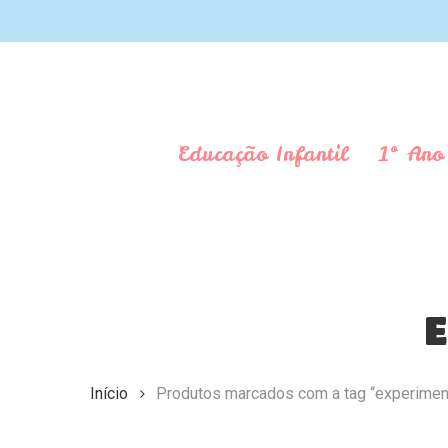
Skip
to
main
content
Educação Infantil
1º Ano
Aperte Enter para pesquisar ou ESC para fechar
E
Início
Produtos marcados com a tag “experime