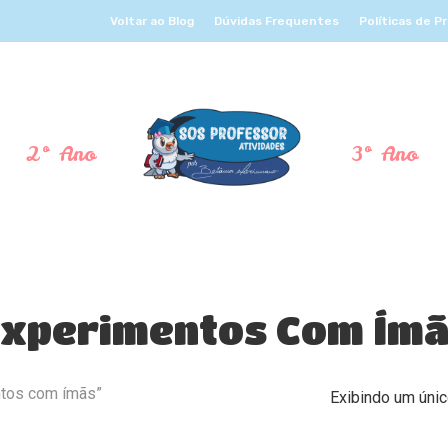
Voltar ao Blog
Dúvidas Frequentes
Políticas de P
2º Ano
3º Ano
xperimentos Com Ím
ntos com ímãs”
Exibindo um únic