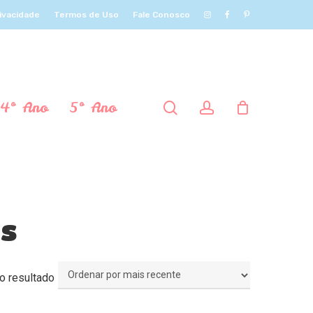
rivacidade
Termos de Uso
Fale Conosco
4º Ano
5º Ano
procurar
account
ãs
o resultado