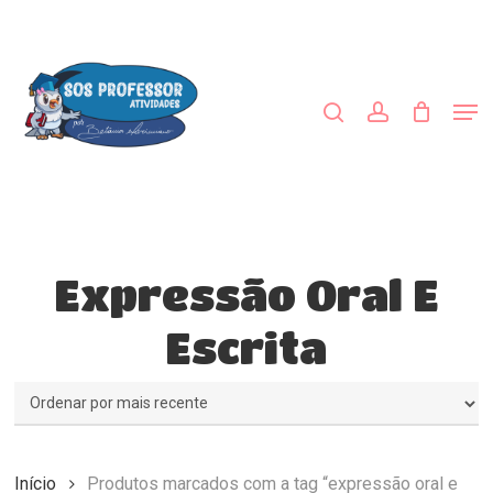
Skip
to
procurar
account
main
content
Men
Expressão Oral E
Escrita
Início
Produtos marcados com a tag “expressão oral e