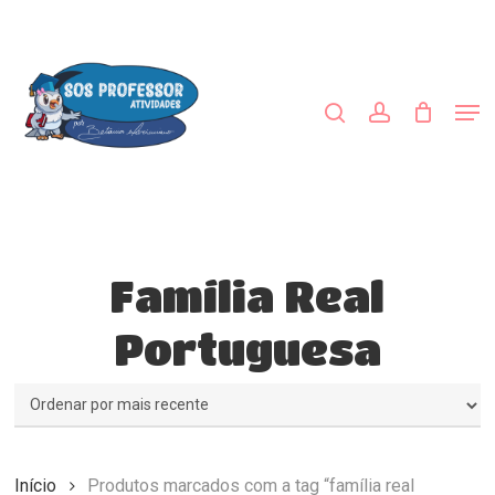
Skip
to
procurar
account
main
Close
content
Menu
Men
Família Real
Portuguesa
Início
Produtos marcados com a tag “família real