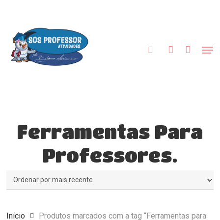
Skip
to
procurar
account
main
Close
content
Menu
Men
Ferramentas Para
Professores.
Início
Produtos marcados com a tag “Ferramentas para