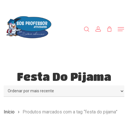
Skip
to
procurar
account
main
content
Men
Festa Do Pijama
Início
Produtos marcados com a tag “festa do pijama”