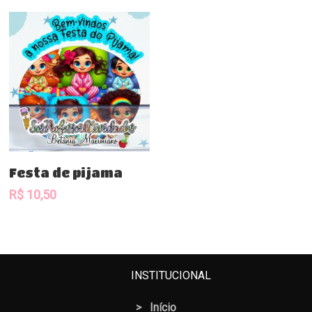
Comprar
Festa de pijama
R$
10,50
INSTITUCIONAL
>
Início