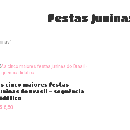
Festas Junina
ninas”
Comprar
s cinco maiores festas
uninas do Brasil – sequência
idática
$
6,50