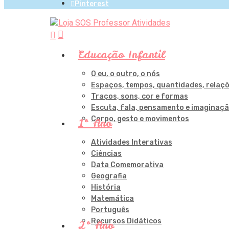
Pinterest
procurar
account
Menu
Educação Infantil
O eu, o outro, o nós
Aperte Enter para pesquisar ou ESC para fechar
Espaços, tempos, quantidades, relaç
Traços, sons, cor e formas
Escuta, fala, pensamento e imaginaç
Corpo, gesto e movimentos
1º Ano
Atividades Interativas
Ciências
Data Comemorativa
Geografia
História
Matemática
Português
Recursos Didáticos
2º Ano