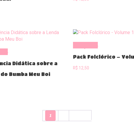
Comprar
rar
Pack Folclórico – Vol
ncia Didática sobre a
R$
12,50
 do Bumba Meu Boi
1
2
Próximo