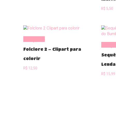
R$
5,50
Comprar
Comp
Folclore 2 – Clipart para
Sequê
colorir
Lenda
R$
12,50
R$
15,99