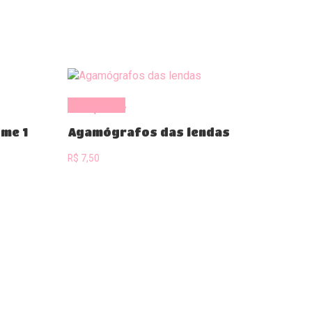
era:
é:
R$ 15,50.
R$ 12,50.
Comprar
ume 1
Agamógrafos das lendas
R$
7,50