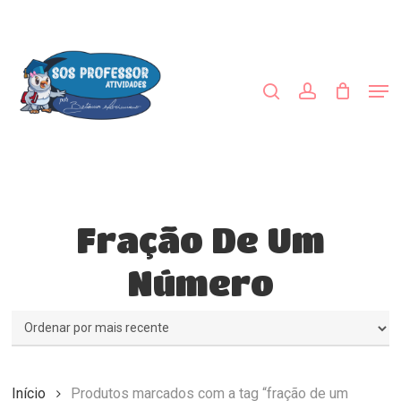
Skip
to
procurar
account
main
Close
content
Menu
Men
Fração De Um
Número
Início
Produtos marcados com a tag “fração de um