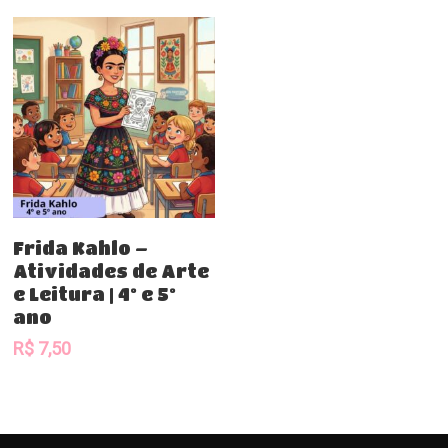
Comprar
Frida Kahlo –
Atividades de Arte
e Leitura | 4º e 5º
ano
R$
7,50