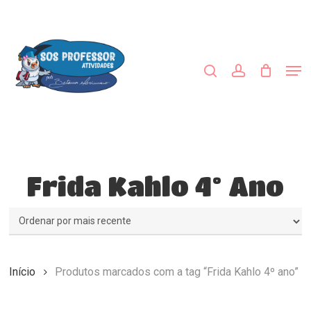
Skip
to
procurar
account
main
Close
content
Menu
Men
Frida Kahlo 4º Ano
Início
Produtos marcados com a tag “Frida Kahlo 4º ano”