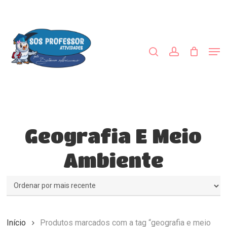
Skip
to
procurar
account
main
Close
content
Menu
Men
Geografia E Meio
Ambiente
Início
Produtos marcados com a tag “geografia e meio