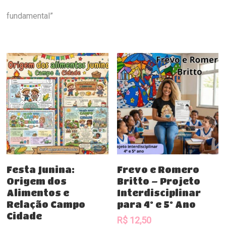
fundamental”
Comprar
Comprar
Festa Junina:
Frevo e Romero
Origem dos
Britto – Projeto
Alimentos e
Interdisciplinar
Relação Campo
para 4º e 5º Ano
Cidade
R$
12,50