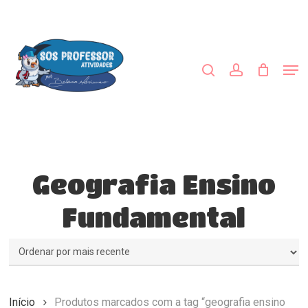
Skip
to
procurar
account
main
Close
content
Menu
Men
Geografia Ensino
Fundamental
Início
Produtos marcados com a tag “geografia ensino