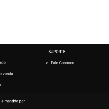
SUPORTE
dade
>
Fale Conosco
 e venda
s
 e mantido por