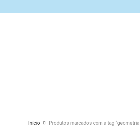
Skip
to
main
content
Aperte Enter para pesquisar ou ESC para fechar
Início
Produtos marcados com a tag “geometria 