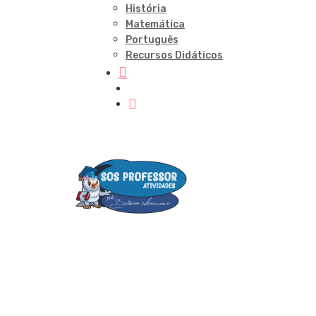
História
Matemática
Português
Recursos Didáticos
procurar
account