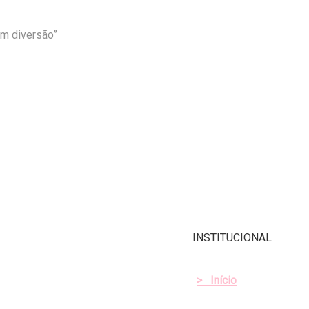
om diversão”
INSTITUCIONAL
>
Início