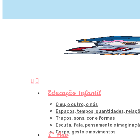
procurar
account
Aperte Enter para pesquisar ou ESC para fechar
Menu
Educação Infantil
O eu, o outro, o nós
Espaços, tempos, quantidades, relaç
Traços, sons, cor e formas
Escuta, fala, pensamento e imaginaç
Corpo, gesto e movimentos
1º Ano