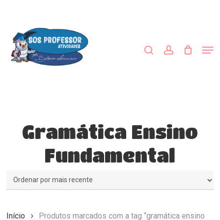
Skip
to
procurar
account
main
Close
content
Menu
Men
Gramática Ensino
Fundamental
Início
Produtos marcados com a tag “gramática ensino