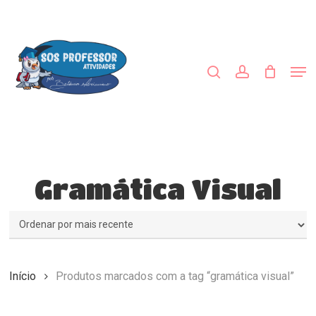
Skip
to
procurar
account
main
Close
content
Menu
Men
Gramática Visual
Início
Produtos marcados com a tag “gramática visual”