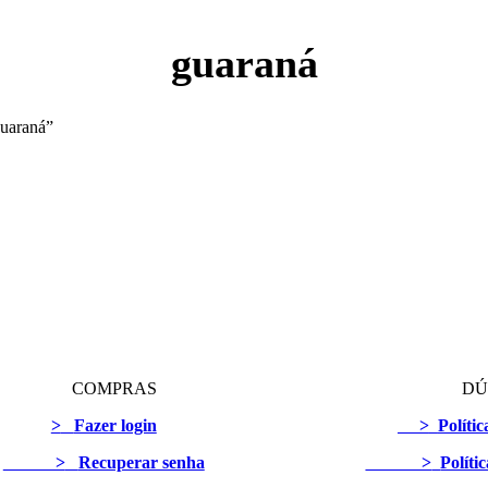
guaraná
guaraná”
COMPRAS
DÚ
>
Fazer login
>
Políti
>
Recuperar senha
>
Políti