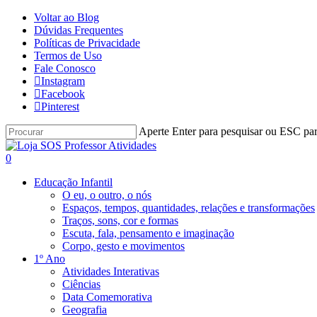
Skip
Voltar ao Blog
to
Dúvidas Frequentes
main
Políticas de Privacidade
content
Termos de Uso
Fale Conosco
Instagram
Facebook
Pinterest
Aperte Enter para pesquisar ou ESC par
Close
Search
procurar
account
0
Menu
Educação Infantil
O eu, o outro, o nós
Espaços, tempos, quantidades, relações e transformações
Traços, sons, cor e formas
Escuta, fala, pensamento e imaginação
Corpo, gesto e movimentos
1º Ano
Atividades Interativas
Ciências
Data Comemorativa
Geografia