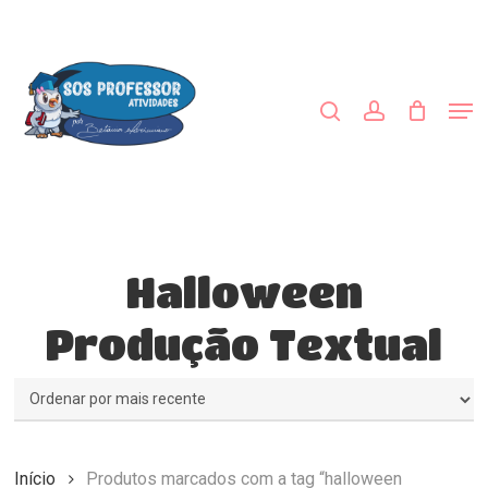
Skip
to
procurar
account
main
Close
content
Menu
Men
Halloween
Produção Textual
Início
Produtos marcados com a tag “halloween