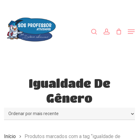
Skip
to
procurar
account
main
Close
content
Menu
Men
Igualdade De
Gênero
Início
Produtos marcados com a tag “igualdade de