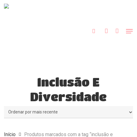
Skip
to
procurar
account
main
content
Men
Inclusão E
Diversidade
Início
Produtos marcados com a tag “inclusão e