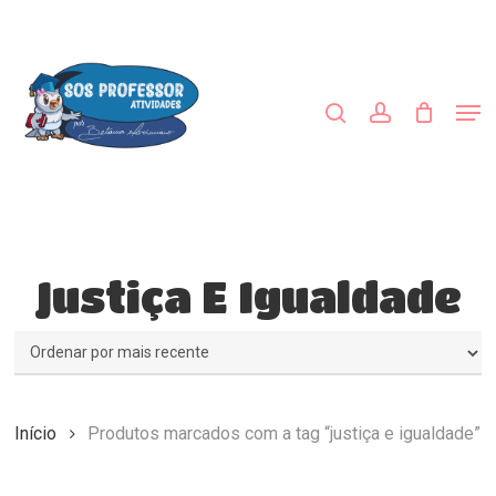
Skip
to
procurar
account
main
content
Men
Justiça E Igualdade
Início
Produtos marcados com a tag “justiça e igualdade”