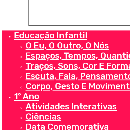
© 2026 Loja SOS Professor Atividades. Todos os 
Educação Infantil
Close
Menu
O Eu, O Outro, O Nós
Espaços, Tempos, Quanti
Traços, Sons, Cor E Form
Escuta, Fala, Pensament
Corpo, Gesto E Moviment
1º Ano
Atividades Interativas
Ciências
Data Comemorativa