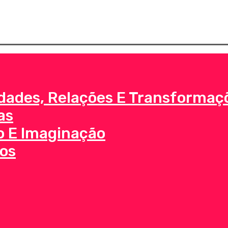
Direitos Reservados | Criado e mantido por
dades, Relações E Transformaç
as
o E Imaginação
os