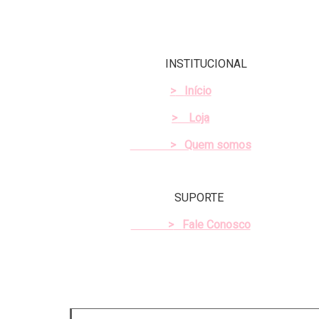
INSTITUCIONAL
>
Início
>
Loja
> Quem somos
SUPORTE
>
Fale Conosco