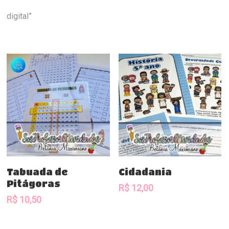
digital”
Comprar
Comprar
Tabuada de
Cidadania
Pitágoras
R$
12,00
R$
10,50