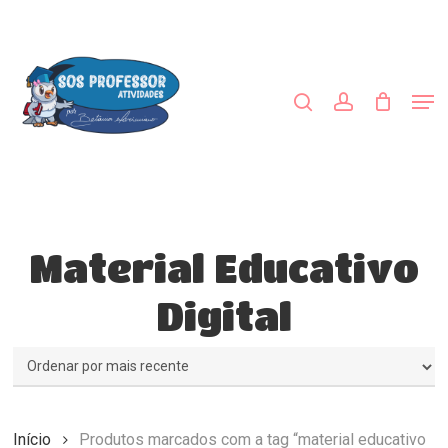
Skip
to
procurar
account
main
Close
content
Menu
Men
Material Educativo
Digital
Início
Produtos marcados com a tag “material educativo