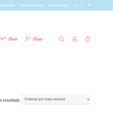
rivacidade
Termos de Uso
Fale Conosco
4º Ano
5º Ano
procurar
account
o resultado