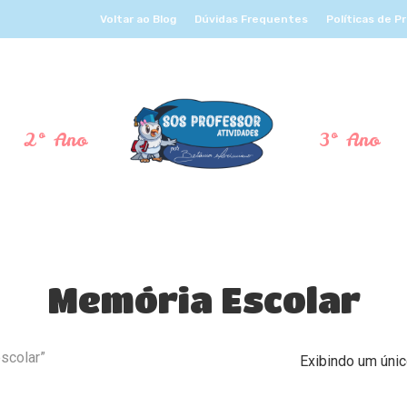
Voltar ao Blog
Dúvidas Frequentes
Políticas de P
2º Ano
3º Ano
Memória Escolar
scolar”
Exibindo um únic