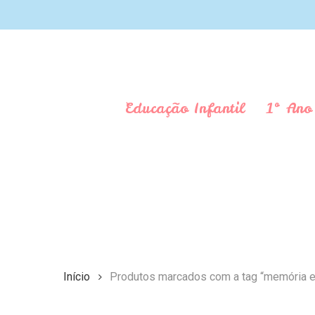
Skip
to
main
content
Educação Infantil
1º Ano
Aperte Enter para pesquisar ou ESC para fechar
Início
Produtos marcados com a tag “memória e