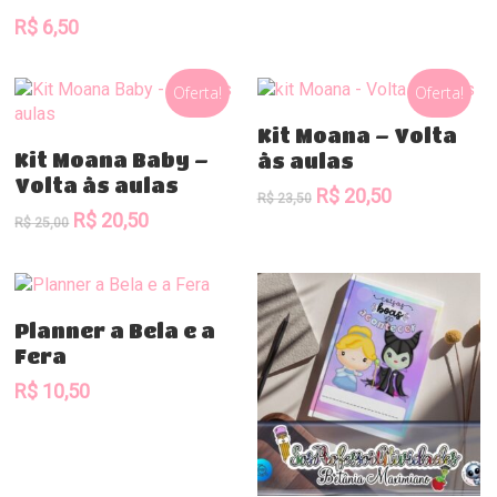
R$
6,50
Oferta!
Oferta!
Comprar
Kit Moana – Volta
Comprar
Kit Moana Baby –
às aulas
Volta às aulas
O
O
R$
20,50
R$
23,50
O
O
preço
preço
R$
20,50
R$
25,00
preço
preço
original
atual
original
atual
era:
é:
era:
é:
R$ 23,50.
R$ 20,50.
R$ 25,00.
R$ 20,50.
Comprar
Planner a Bela e a
Fera
R$
10,50