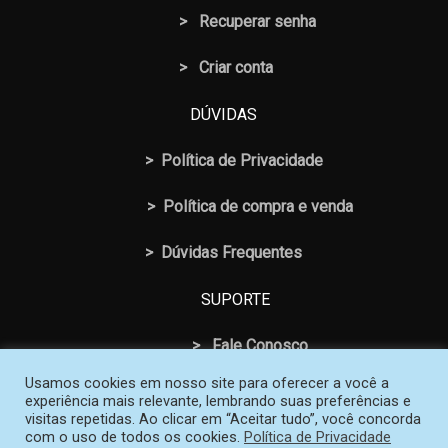
>
Recuperar senha
> Criar conta
DÚVIDAS
>
Política de Privacidade
>
Política de compra e venda
>
Dúvidas Frequentes
SUPORTE
>
Fale Conosco
Usamos cookies em nosso site para oferecer a você a
experiência mais relevante, lembrando suas preferências e
visitas repetidas. Ao clicar em “Aceitar tudo”, você concorda
com o uso de todos os cookies.
Política de Privacidade