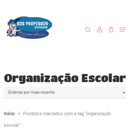
Skip
to
procurar
account
main
content
Men
Organização Escolar
Início
Produtos marcados com a tag “organização
escolar”