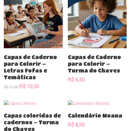
Comprar
Comprar
Capas de Caderno
Capas de Caderno
para Colorir –
para Colorir –
Letras Fofas e
Turma do Chaves
Temáticas
R$
6,50
O
O
R$
10,50
R$
12,50
preço
preço
original
atual
era:
é:
R$ 12,50.
R$ 10,50.
Comprar
Comprar
Capas coloridas de
Calendário Moana
cadernos – Turma
R$
8,50
do Chaves