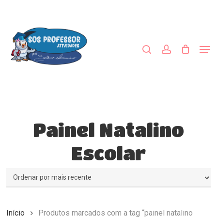
Skip
to
procurar
account
main
content
Men
Painel Natalino
Escolar
Início
Produtos marcados com a tag “painel natalino