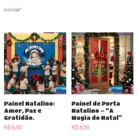
escolar”
Comprar
Comprar
Painel Natalino:
Painel de Porta
Amor, Paz e
Natalino – “A
Gratidão.
Magia do Natal”
R$
6,50
R$
8,50