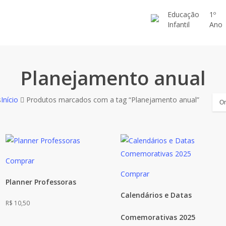
Educação
1º
Infantil
Ano
Planejamento anual
Classificado
s
Início
Produtos marcados com a tag “Planejamento anual”
por
mais
recente
Comprar
Comprar
Planner Professoras
Calendários e Datas
R$
10,50
Comemorativas 2025