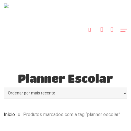
Skip
to
procurar
account
main
content
Men
Planner Escolar
Início
Produtos marcados com a tag “planner escolar”